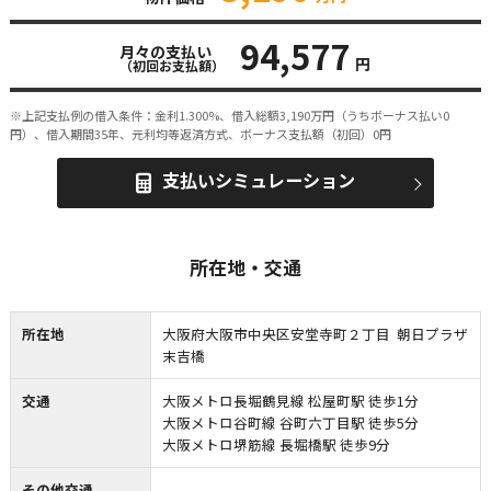
94,577
月々の支払い
円
（初回お支払額）
※上記支払例の借入条件：金利1.300%、借入総額
3,190
万円（うちボーナス払い0
円）、借入期間35年、元利均等返済方式、ボーナス支払額（初回）0円
支払いシミュレーション
所在地・交通
所在地
大阪府大阪市中央区安堂寺町２丁目 朝日プラザ
末吉橋
交通
大阪メトロ長堀鶴見線 松屋町駅 徒歩1分
大阪メトロ谷町線 谷町六丁目駅 徒歩5分
大阪メトロ堺筋線 長堀橋駅 徒歩9分
その他交通