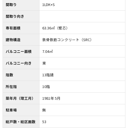
間取り
1LDK+S
間取り向き
専有面積
63.36㎡（壁芯）
建物構造
鉄骨鉄筋コンクリート（SRC）
バルコニー面積
7.04㎡
バルコニー向き
東
階数
13階建
所在階
10階
築年月（竣工月）
1981年 5月
駐車場
無
総戸数・総区画数
53