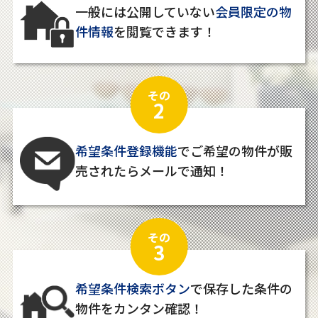
一般には公開していない
会員限定の物
件情報
を閲覧できます！
その
2
希望条件登録機能
でご希望の物件が販
売されたらメールで通知！
その
3
希望条件検索ボタン
で保存した条件の
物件をカンタン確認！