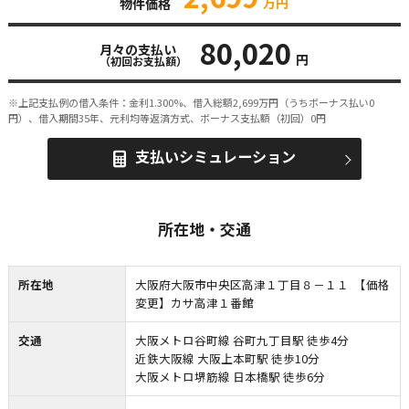
万円
物件価格
80,020
月々の支払い
円
（初回お支払額）
※上記支払例の借入条件：金利1.300%、借入総額
2,699
万円（うちボーナス払い0
円）、借入期間35年、元利均等返済方式、ボーナス支払額（初回）0円
支払いシミュレーション
所在地・交通
所在地
大阪府大阪市中央区高津１丁目８－１１ 【価格
変更】カサ高津１番館
交通
大阪メトロ谷町線 谷町九丁目駅 徒歩4分
近鉄大阪線 大阪上本町駅 徒歩10分
大阪メトロ堺筋線 日本橋駅 徒歩6分