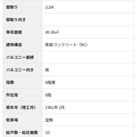
間取り
1LDK
間取り向き
専有面積
45.36㎡
建物構造
鉄筋コンクリート（RC）
バルコニー面積
バルコニー向き
南
階数
8階建
所在階
8階
築年月（竣工月）
1981年 2月
駐車場
空無
総戸数・総区画数
20