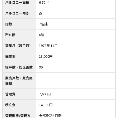
バルコニー面積
6.76㎡
バルコニー向き
西
階数
7階建
所在階
6階
築年月（竣工月）
1978年 11月
駐車場
13,000円
総戸数・総区画数
99
販売戸数・販売区
画数
管理費
7,690円
積立金
14,390円
管理形態/管理方
全部委託/ 日勤