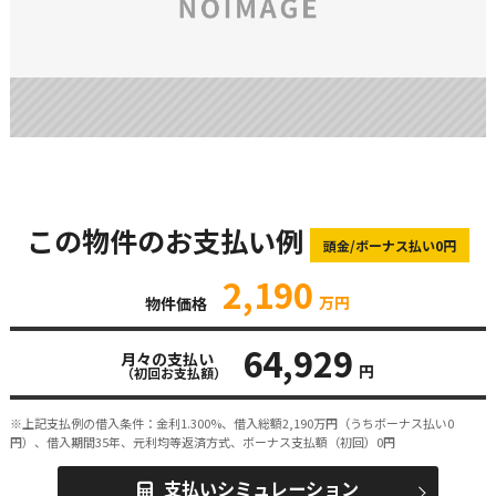
この物件のお支払い例
頭金/ボーナス払い0円
2,190
万円
物件価格
64,929
月々の支払い
円
（初回お支払額）
※上記支払例の借入条件：金利1.300%、借入総額
2,190
万円（うちボーナス払い0
円）、借入期間35年、元利均等返済方式、ボーナス支払額（初回）0円
支払いシミュレーション