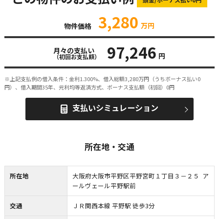
3,280
万円
物件価格
97,246
月々の支払い
円
（初回お支払額）
※上記支払例の借入条件：金利1.300%、借入総額
3,280
万円（うちボーナス払い0
円）、借入期間35年、元利均等返済方式、ボーナス支払額（初回）0円
支払いシミュレーション
所在地・交通
所在地
大阪府大阪市平野区平野宮町１丁目３－２５ ア
ールヴェール平野駅前
交通
ＪＲ関西本線 平野駅 徒歩3分