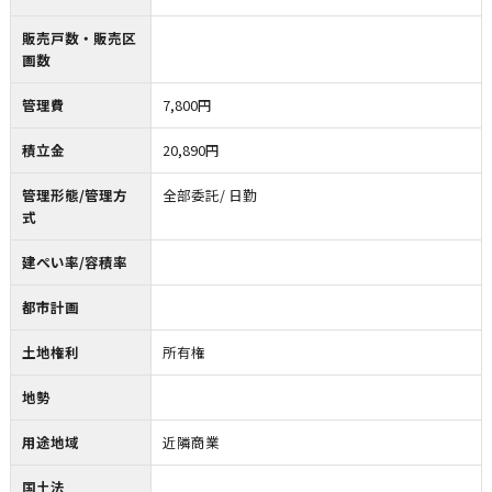
販売戸数・販売区
画数
管理費
7,800円
積立金
20,890円
管理形態/管理方
全部委託/ 日勤
式
建ぺい率/容積率
都市計画
土地権利
所有権
地勢
用途地域
近隣商業
国土法