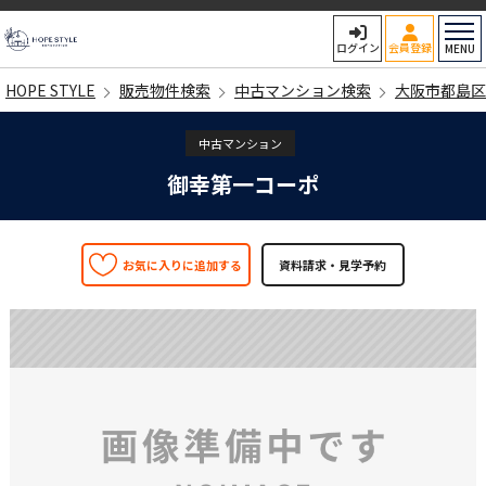
HOPE STYLE
ログイン
会員登録
MENU
HOPE STYLE
販売物件検索
中古マンション検索
大阪市都島区
中古マンション
御幸第一コーポ
お気に入りに追加する