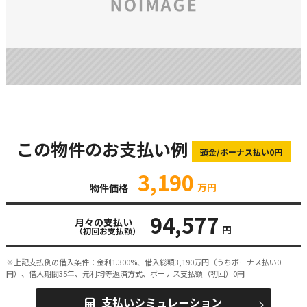
この物件のお支払い例
頭金/ボーナス払い0円
3,190
万円
物件価格
94,577
月々の支払い
円
（初回お支払額）
※上記支払例の借入条件：金利1.300%、借入総額
3,190
万円（うちボーナス払い0
円）、借入期間35年、元利均等返済方式、ボーナス支払額（初回）0円
支払いシミュレーション