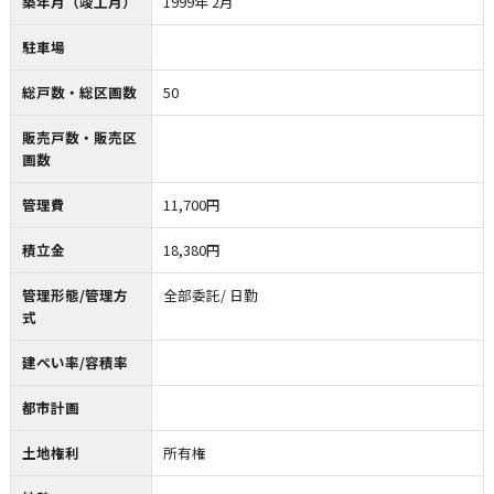
築年月（竣工月）
1999年 2月
駐車場
総戸数・総区画数
50
販売戸数・販売区
画数
管理費
11,700円
積立金
18,380円
管理形態/管理方
全部委託/ 日勤
式
建ぺい率/容積率
都市計画
土地権利
所有権