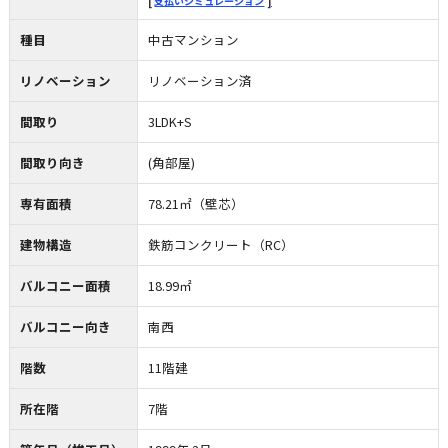
支払いシミュレーション
種目
中古マンション
リノベーション
リノベーション済
間取り
3LDK+S
間取り向き
(角部屋)
専有面積
78.21㎡（壁芯）
建物構造
鉄筋コンクリート（RC）
バルコニー面積
18.99㎡
バルコニー向き
南西
階数
11階建
所在階
7階