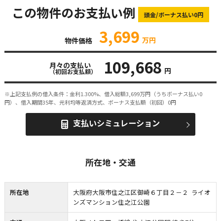
この物件のお支払い例
頭金/ボーナス払い0円
3,699
万円
物件価格
109,668
月々の支払い
円
（初回お支払額）
※上記支払例の借入条件：金利1.300%、借入総額
3,699
万円（うちボーナス払い0
円）、借入期間35年、元利均等返済方式、ボーナス支払額（初回）0円
支払いシミュレーション
所在地・交通
所在地
大阪府大阪市住之江区御崎６丁目２－２ ライオ
ンズマンション住之江公園