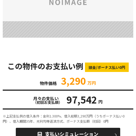
この物件のお支払い例
頭金/ボーナス払い0円
3,290
万円
物件価格
97,542
月々の支払い
円
（初回お支払額）
※上記支払例の借入条件：金利1.300%、借入総額
3,290
万円（うちボーナス払い0
円）、借入期間35年、元利均等返済方式、ボーナス支払額（初回）0円
支払いシミュレーション