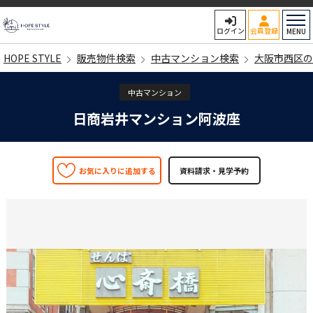
HOPE STYLE
ログイン
会員登録
MENU
HOPE STYLE
販売物件検索
中古マンション検索
大阪市西区の
中古マンション
日商岩井マンション阿波座
お気に入りに追加する