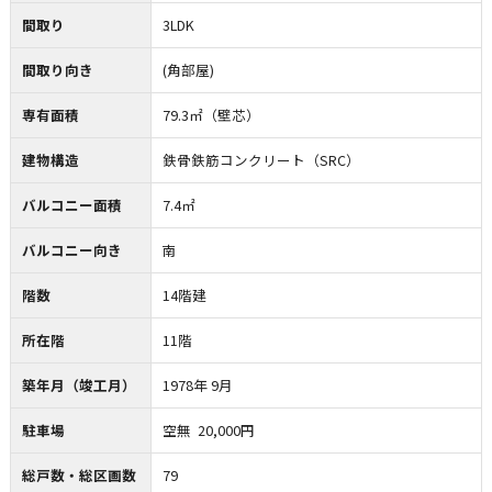
間取り
3LDK
間取り向き
(角部屋)
専有面積
79.3㎡（壁芯）
建物構造
鉄骨鉄筋コンクリート（SRC）
バルコニー面積
7.4㎡
バルコニー向き
南
階数
14階建
所在階
11階
築年月（竣工月）
1978年 9月
駐車場
空無 20,000円
総戸数・総区画数
79