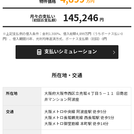
万円
物件価格
145,246
月々の支払い
円
（初回お支払額）
※上記支払例の借入条件：金利1.300%、借入総額
4,899
万円（うちボーナス払い0
円）、借入期間35年、元利均等返済方式、ボーナス支払額（初回）0円
支払いシミュレーション
所在地・交通
所在地
大阪府大阪市西区立売堀４丁目５－１１ 日商岩
井マンション阿波座
交通
大阪メトロ中央線 阿波座駅 徒歩5分
大阪メトロ長堀鶴見線 西長堀駅 徒歩5分
大阪メトロ御堂筋線 本町駅 徒歩14分