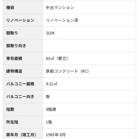
種目
中古マンション
リノベーション
リノベーション済
間取り
2LDK
間取り向き
専有面積
63㎡（壁芯）
建物構造
鉄筋コンクリート（RC）
バルコニー面積
9.21㎡
バルコニー向き
南
階数
8階建
所在階
1階
築年月（竣工月）
1985年 8月