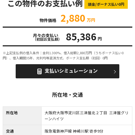
この物件のお支払い例
頭金/ボーナス払い0円
2,880
万円
物件価格
85,386
月々の支払い
円
（初回お支払額）
※上記支払例の借入条件：金利1.300%、借入総額
2,880
万円（うちボーナス払い0
円）、借入期間35年、元利均等返済方式、ボーナス支払額（初回）0円
支払いシミュレーション
所在地・交通
所在地
大阪府大阪市淀川区三津屋北２丁目 三津屋グリ
ーンハイツ
交通
阪急電鉄神戸線 神崎川駅 徒歩9分