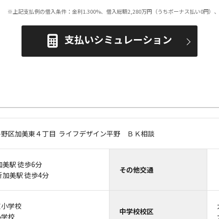
※上記支払例の借入条件：金利1.300%、借入総額
2,280
万円（うちボーナス払い0円）、
支払いシミュレーション
平野区加美東４丁目 ライフデザイン平野 ＢＫ相談
加美駅 徒歩6分
その他交通
新加美駅 徒歩4分
東小学校
中学校校区
小学校