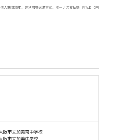
借入期間35年、元利均等返済方式、ボーナス支払額（初回）0円
大阪市立加美南中学校
大阪市立加美中学校