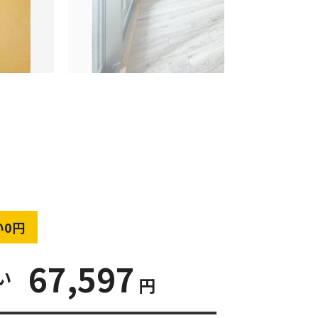
い0円
67,597
い
円