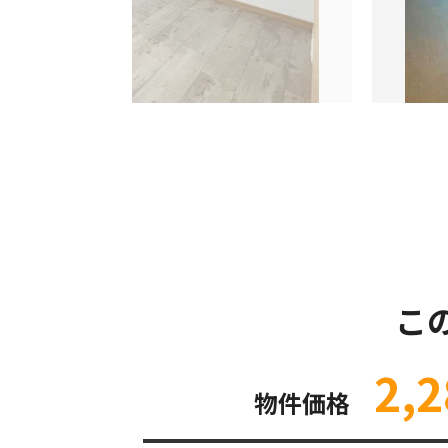
こ
2,2
物件価格