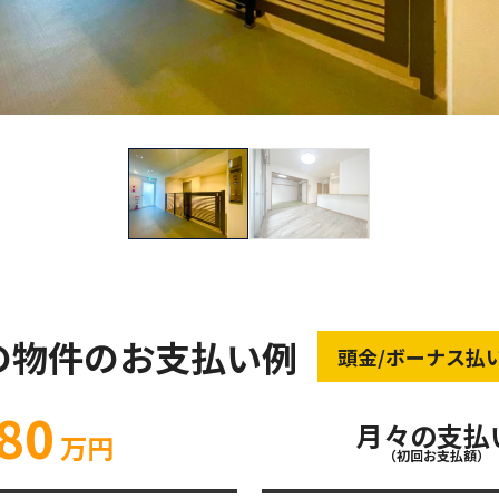
の物件のお支払い例
頭金/ボーナス払
80
月々の支払
万円
（初回お支払額）