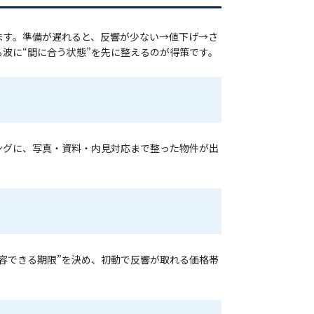
ます。準備が遅れると、反響が少ない→値下げ→さ
波に“間に合う状態”を先に整えるのが得策です。
ングに、写真・資料・内見対応まで整った物件が出
容できる期限”を決め、初動で反響が取れる価格帯