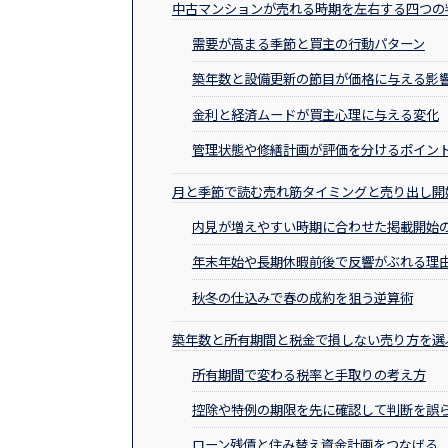
中古マンションが売れる時期を左右する四つの
需要が高まる季節と買主の行動パターン
築年数と設備更新の節目が価格に与える影
金利と経済ムードが買主心理に与える変化
管理状態や修繕計画が評価を分けるポイン
月と季節で読む売れ筋タイミングと売り出し開
内見が増えやすい時期に合わせた掲載開始
年末年始や長期休暇前後で反響がぶれる理
秋冬の仕込みで春の成約を狙う逆算術
築年数と所有期間と税金で損しない売り方を選
所有期間で変わる税率と手取りの考え方
控除や特例の期限を先に確認して判断を誤
ローン残債と住み替え資金計画をつなげる