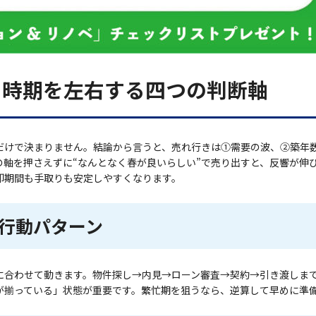
る時期を左右する四つの判断軸
だけで決まりません。結論から言うと、売れ行きは①需要の波、②築年
の軸を押さえずに“なんとなく春が良いらしい”で売り出すと、反響が伸
却期間も手取りも安定しやすくなります。
行動パターン
に合わせて動きます。物件探し→内見→ローン審査→契約→引き渡しま
が揃っている」状態が重要です。繁忙期を狙うなら、逆算して早めに準