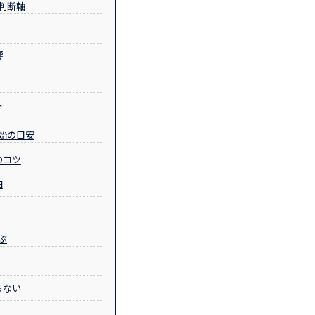
判断軸
響
ト
始の目安
のコツ
由
ぶ
らない