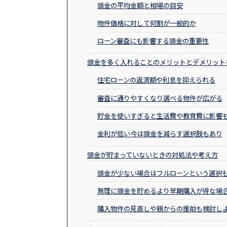
頭金の平均金額と相場の目安
物件価格に対して何割が一般的か
ローン審査にも影響する頭金の重要性
頭金を多く入れることのメリットとデメリット
住宅ローンの返済額や利息を抑えられる
審査に通りやすくなり選べる物件が広がる
貯金を使いすぎると生活費や教育費に影響
金利が低い今は頭金を減らす選択肢もあり
頭金が貯まっていないときの対処法や考え方
頭金が少ない場合はフルローンという選択
無理に頭金を貯めるより早期購入が得な場
購入物件の見直しや親からの援助も検討し