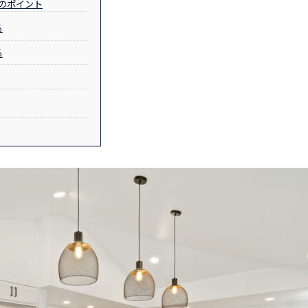
のポイント
る
る