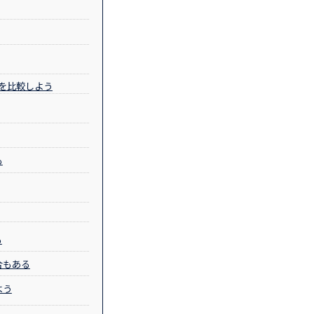
を比較しよう
も
も
合もある
よう