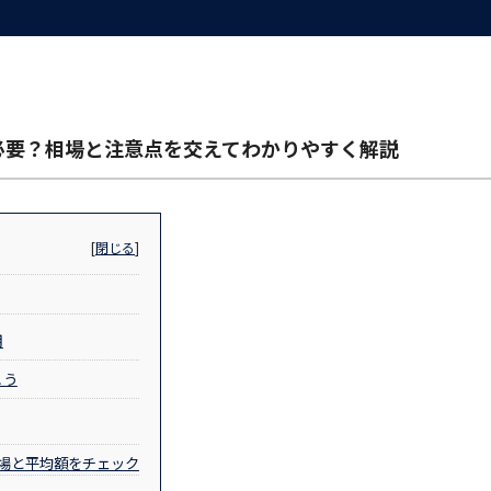
必要？相場と注意点を交えてわかりやすく解説
[
閉じる
]
用
こう
場と平均額をチェック