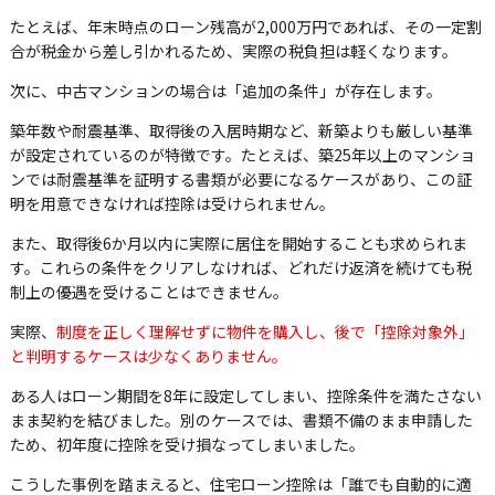
たとえば、年末時点のローン残高が2,000万円であれば、その一定割
合が税金から差し引かれるため、実際の税負担は軽くなります。
次に、中古マンションの場合は「追加の条件」が存在します。
築年数や耐震基準、取得後の入居時期など、新築よりも厳しい基準
が設定されているのが特徴です。たとえば、築25年以上のマンショ
ンでは耐震基準を証明する書類が必要になるケースがあり、この証
明を用意できなければ控除は受けられません。
また、取得後6か月以内に実際に居住を開始することも求められま
す。これらの条件をクリアしなければ、どれだけ返済を続けても税
制上の優遇を受けることはできません。
実際、
制度を正しく理解せずに物件を購入し、後で「控除対象外」
と判明するケースは少なくありません。
ある人はローン期間を8年に設定してしまい、控除条件を満たさない
まま契約を結びました。別のケースでは、書類不備のまま申請した
ため、初年度に控除を受け損なってしまいました。
こうした事例を踏まえると、住宅ローン控除は「誰でも自動的に適