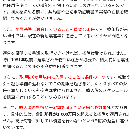
居住用住宅としての機能を担保するために設けられているもので
す。購入を決める前に、契約書や登記事項証明書で実際の面積を確
認しておくことが欠かせません。
また、
耐震基準に適合していることも重要な条件
です。築年数が古
い物件では、現在の新耐震基準に適合しているかどうかが問題とな
ります。
適合を証明する書類を取得できなければ、控除は受けられません。
特に1981年以前に建築された物件は注意が必要で、購入前に耐震性
を調べることで後の不利益を回避できます。
さらに、
取得後6か月以内に入居することも条件の一つ
です。転勤や
引っ越し準備の遅れなどでこの期限を過ぎると、たとえすべての条
件を満たしていても控除は受けられません。購入後のスケジュール
を慎重に計画することが求められます。
そして、
購入者の所得が一定額を超えている場合も対象
外となりま
す。具体的には、
合計所得が2,000万円
を超えると控除が適用されま
せん。高所得者に対しては優遇を行わないという制度の趣旨に基づ
いています。