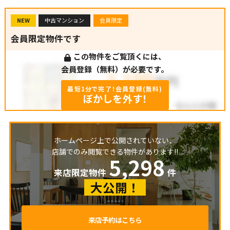
NEW
中古マンション
会員限定
会員限定物件です
この物件をご覧頂くには、
会員登録（無料）が必要です。
最短1分で完了！会員登録(無料)
ぼかしを外す！
ホームページ上で公開されていない、
店舗でのみ閲覧できる物件があります!!
5,298
来店限定物件
件
大公開！
来店予約はこちら