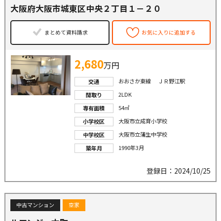
大阪府大阪市城東区中央２丁目１－２０
まとめて資料請求
お気に入りに追加する
2,680
万円
おおさか東線 ＪＲ野江駅
交通
2LDK
間取り
54㎡
専有面積
大阪市立成育小学校
小学校区
大阪市立蒲生中学校
中学校区
1990年3月
築年月
登録日：2024/10/25
中古マンション
空家