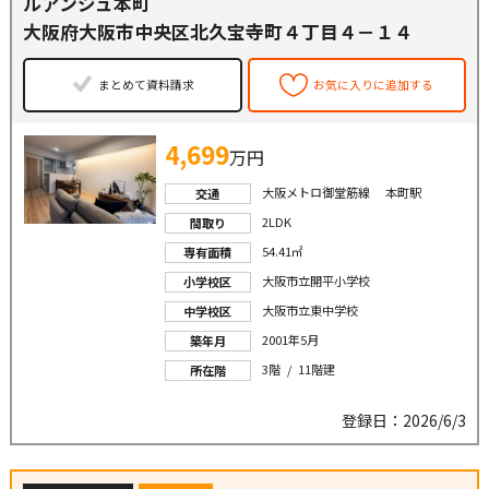
ルアンジュ本町
大阪府大阪市中央区北久宝寺町４丁目４－１４
まとめて資料請求
お気に入りに追加する
4,699
万円
大阪メトロ御堂筋線 本町駅
交通
2LDK
間取り
54.41㎡
専有面積
大阪市立開平小学校
小学校区
大阪市立東中学校
中学校区
2001年5月
築年月
3階 / 11階建
所在階
登録日：2026/6/3