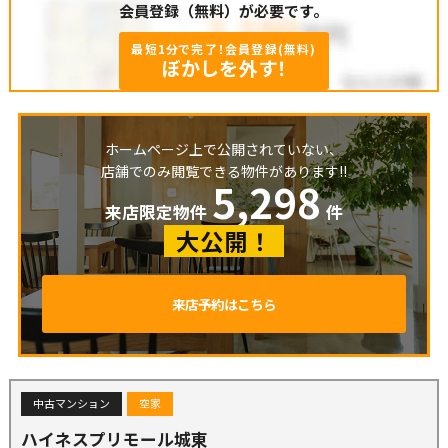
会員登録（無料）が必要です。
最短1分で完了！会員登録(無料)
ぼかしを外す！
ホームページ上で公開されていない、
店舗でのみ閲覧できる物件があります!!
5,298
来店限定物件
件
大公開！
来店予約はこちら
中古マンション
空家
ハイネスプリモール城東