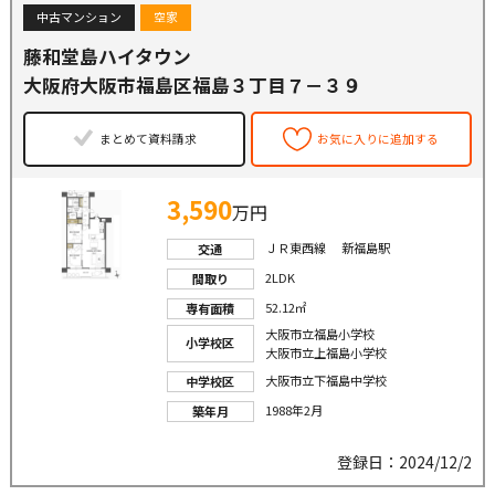
中古マンション
空家
藤和堂島ハイタウン
大阪府大阪市福島区福島３丁目７－３９
まとめて資料請求
お気に入りに追加する
3,590
万円
ＪＲ東西線 新福島駅
交通
2LDK
間取り
52.12㎡
専有面積
大阪市立福島小学校
小学校区
大阪市立上福島小学校
大阪市立下福島中学校
中学校区
1988年2月
築年月
登録日：2024/12/2