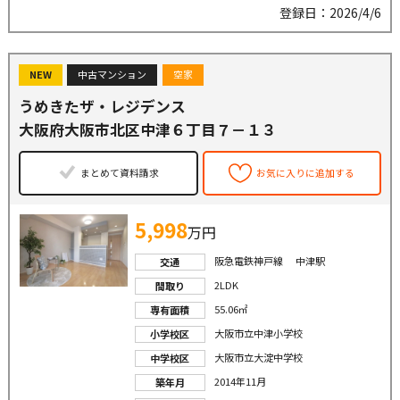
登録日：2026/4/6
NEW
中古マンション
空家
うめきたザ・レジデンス
大阪府大阪市北区中津６丁目７－１３
まとめて資料請求
お気に入りに追加する
5,998
万円
阪急電鉄神戸線 中津駅
交通
2LDK
間取り
55.06㎡
専有面積
大阪市立中津小学校
小学校区
大阪市立大淀中学校
中学校区
2014年11月
築年月