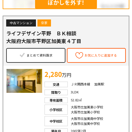
ぼかしを外す！
中古マンション
空家
ライフデザイン平野 ＢＫ相談
大阪府大阪市平野区加美東４丁目
まとめて資料請求
お気に入りに追加する
2,280
万円
ＪＲ関西本線 加美駅
交通
3LDK
間取り
52.82㎡
専有面積
大阪市立加美東小学校
小学校区
大阪市立加美小学校
大阪市立加美南中学校
中学校区
大阪市立加美中学校
2007年2月
築年月