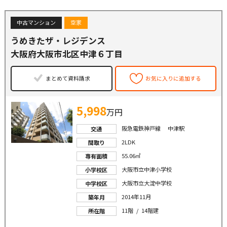
中古マンション
空家
うめきたザ・レジデンス
大阪府大阪市北区中津６丁目
まとめて資料請求
お気に入りに追加する
5,998
万円
阪急電鉄神戸線 中津駅
交通
2LDK
間取り
55.06㎡
専有面積
大阪市立中津小学校
小学校区
大阪市立大淀中学校
中学校区
2014年11月
築年月
11階 / 14階建
所在階