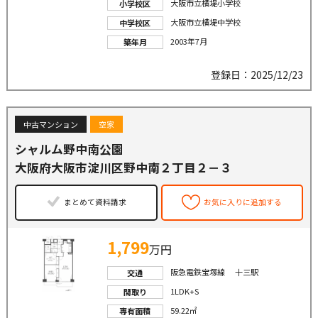
大阪市立横堤小学校
小学校区
大阪市立横堤中学校
中学校区
2003年7月
築年月
登録日：2025/12/23
中古マンション
空家
シャルム野中南公園
大阪府大阪市淀川区野中南２丁目２－３
まとめて資料請求
お気に入りに追加する
1,799
万円
阪急電鉄宝塚線 十三駅
交通
1LDK+S
間取り
59.22㎡
専有面積