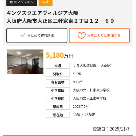
中古マンション
空家
キングスクエアヴィルジア大阪
大阪府大阪市大正区三軒家東２丁目１２－６９
まとめて資料請求
お気に入りに追加する
5,180
万円
ＪＲ大阪環状線 大正駅
交通
3LDK
間取り
99.2㎡
専有面積
大阪市立三軒家東小学校
小学校区
大阪市立大正東中学校
中学校区
2003年9月
築年月
10階 / 15階建
所在階
登録日：2025/11/7