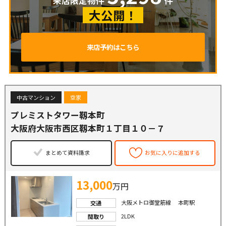
来店限定物件
件
大公開！
来店予約はこちら
中古マンション
空家
プレミストタワー靱本町
大阪府大阪市西区靱本町１丁目１０－７
まとめて資料請求
お気に入りに追加する
13,000
万円
大阪メトロ御堂筋線 本町駅
交通
2LDK
間取り