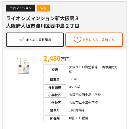
中古マンション
空家
ライオンズマンション新大阪第３
大阪府大阪市淀川区西中島２丁目
まとめて資料請求
お気に入りに追加する
2,480
万円
大阪メトロ御堂筋線 西中島南方
交通
駅
1LDK
間取り
45.85㎡
専有面積
大阪市立西中島小学校
小学校区
大阪市立十三中学校
中学校区
1985年8月
築年月
8階 / 15階建
所在階