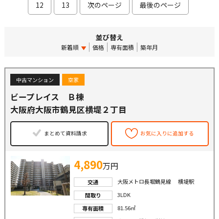
12
13
次のページ
最後のページ
並び替え
新着順
価格
専有面積
築年月
中古マンション
空家
ビープレイス Ｂ棟
大阪府大阪市鶴見区横堤２丁目
まとめて資料請求
お気に入りに追加する
4,890
万円
大阪メトロ長堀鶴見線 横堤駅
交通
3LDK
間取り
81.56㎡
専有面積