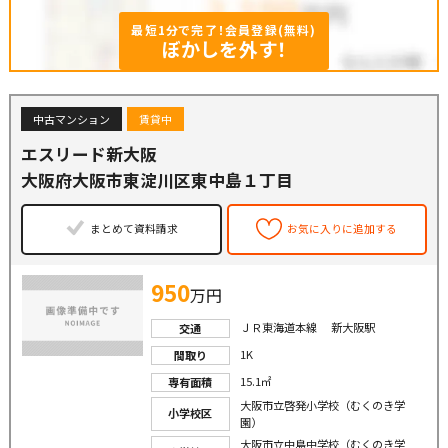
最短1分で完了！会員登録(無料)
ぼかしを外す！
中古マンション
賃貸中
エスリード新大阪
大阪府大阪市東淀川区東中島１丁目
まとめて資料請求
お気に入りに追加する
950
万円
ＪＲ東海道本線 新大阪駅
交通
1K
間取り
15.1㎡
専有面積
大阪市立啓発小学校（むくのき学
小学校区
園）
大阪市立中島中学校（むくのき学