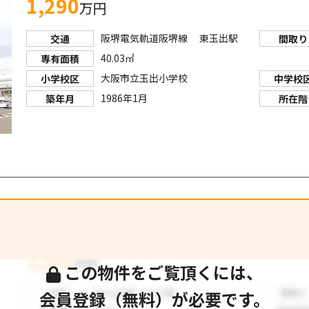
1,290
万円
阪堺電気軌道阪堺線 東玉出駅
交通
間取り
40.03㎡
専有面積
大阪市立玉出小学校
小学校区
中学校
1986年1月
築年月
所在階
この物件をご覧頂くには、
会員登録（無料）が必要です。