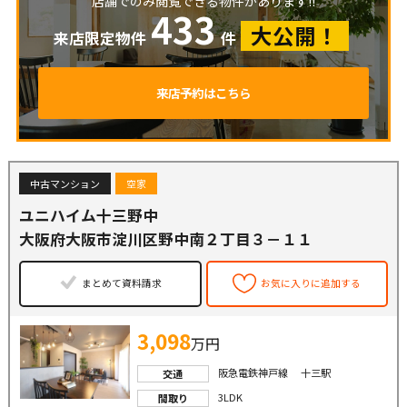
店舗でのみ閲覧できる物件があります!!
433
大公開！
来店限定物件
件
来店予約はこちら
中古マンション
空家
ユニハイム十三野中
大阪府大阪市淀川区野中南２丁目３－１１
まとめて資料請求
お気に入りに追加する
3,098
万円
阪急電鉄神戸線 十三駅
交通
3LDK
間取り