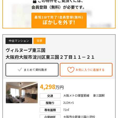
この物件をご覧頂くには、
会員登録（無料）が必要です。
最短1分で完了！会員登録(無料)
ぼかしを外す！
中古マンション
空家
ヴィルヌーブ東三国
大阪府大阪市淀川区東三国２丁目１１－２１
まとめて資料請求
お気に入りに追加する
4,298
万円
大阪メトロ御堂筋線 東三国駅
交通
2LDK+S
間取り
72㎡
専有面積
大阪市立新東三国小学校
小学校区