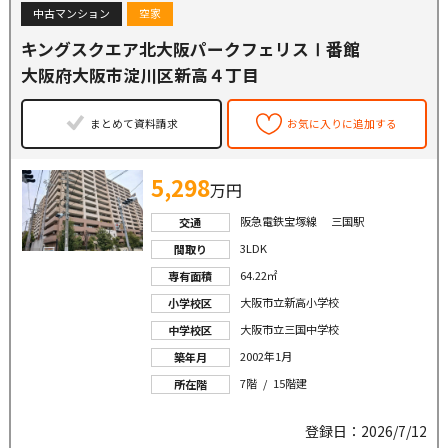
中古マンション
空家
キングスクエア北大阪パークフェリスⅠ番館
大阪府大阪市淀川区新高４丁目
まとめて資料請求
お気に入りに追加する
5,298
万円
阪急電鉄宝塚線 三国駅
交通
3LDK
間取り
64.22㎡
専有面積
大阪市立新高小学校
小学校区
大阪市立三国中学校
中学校区
2002年1月
築年月
7階 / 15階建
所在階
登録日：2026/7/12