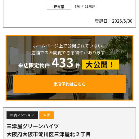
6階 / 11階建
所在階
登録日：2026/5/30
ホームページ上で公開されていない、
店舗でのみ閲覧できる物件があります!!
433
大公開！
来店限定物件
件
来店予約はこちら
中古マンション
空家
三津屋グリーンハイツ
大阪府大阪市淀川区三津屋北２丁目