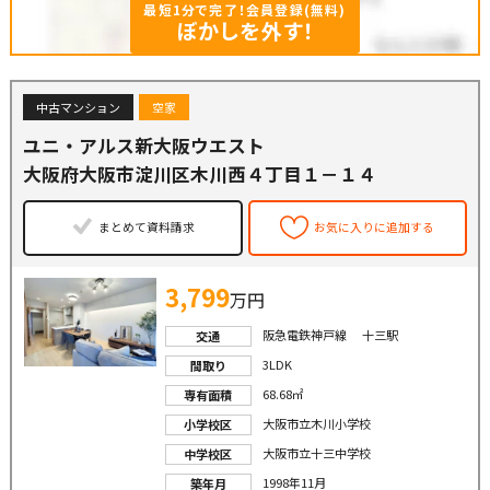
最短1分で完了！会員登録(無料)
ぼかしを外す！
中古マンション
空家
ユニ・アルス新大阪ウエスト
大阪府大阪市淀川区木川西４丁目１－１４
まとめて資料請求
お気に入りに追加する
3,799
万円
阪急電鉄神戸線 十三駅
交通
3LDK
間取り
68.68㎡
専有面積
大阪市立木川小学校
小学校区
大阪市立十三中学校
中学校区
1998年11月
築年月