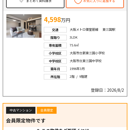
まとめて資料請求
お気に入りに追加する
4,598
万円
大阪メトロ御堂筋線 東三国駅
交通
3LDK
間取り
75.6㎡
専有面積
大阪市立新東三国小学校
小学校区
大阪市立東三国中学校
中学校区
1996年3月
築年月
2階 / 9階建
所在階
登録日：2026/8/2
中古マンション
会員限定
会員限定物件です