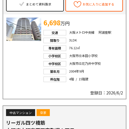
まとめて資料請求
お気に入りに追加する
6,698
万円
大阪メトロ中央線 阿波座駅
交通
3LDK
間取り
76.12㎡
専有面積
大阪市立本田小学校
小学校区
大阪市立花乃井中学校
中学校区
2004年9月
築年月
4階 / 15階建
所在階
登録日：2026/6/2
中古マンション
空家
リーガル四ツ橋筋