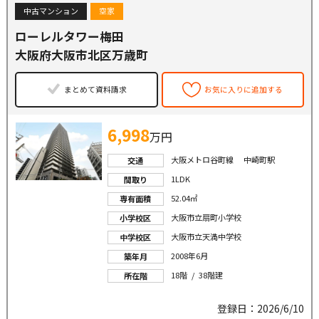
中古マンション
空家
ローレルタワー梅田
大阪府大阪市北区万歳町
まとめて資料請求
お気に入りに追加する
6,998
万円
大阪メトロ谷町線 中崎町駅
交通
1LDK
間取り
52.04㎡
専有面積
大阪市立扇町小学校
小学校区
大阪市立天満中学校
中学校区
2008年6月
築年月
18階 / 38階建
所在階
登録日：2026/6/10