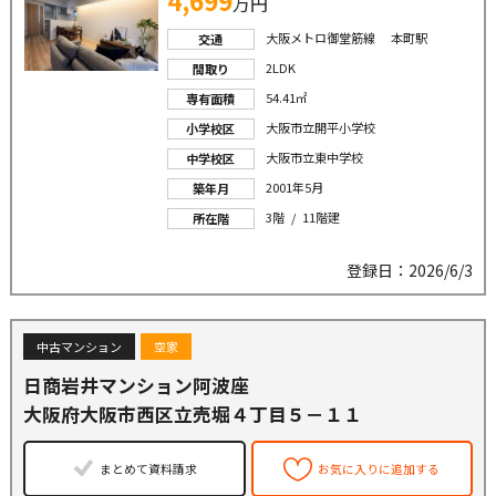
万円
大阪メトロ御堂筋線 本町駅
交通
2LDK
間取り
54.41㎡
専有面積
大阪市立開平小学校
小学校区
大阪市立東中学校
中学校区
2001年5月
築年月
3階 / 11階建
所在階
登録日：2026/6/3
中古マンション
空家
日商岩井マンション阿波座
大阪府大阪市西区立売堀４丁目５－１１
まとめて資料請求
お気に入りに追加する