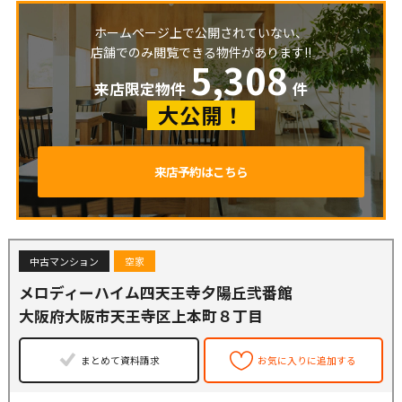
ホームページ上で公開されていない、
店舗でのみ閲覧できる物件があります!!
5,308
来店限定物件
件
大公開！
来店予約はこちら
中古マンション
空家
メロディーハイム四天王寺夕陽丘弐番館
大阪府大阪市天王寺区上本町８丁目
まとめて資料請求
お気に入りに追加する