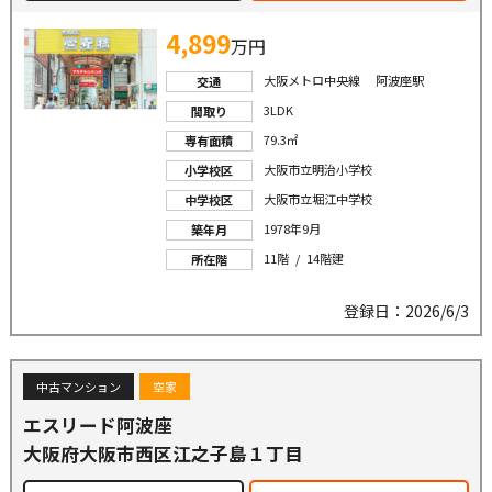
4,899
万円
大阪メトロ中央線 阿波座駅
交通
3LDK
間取り
79.3㎡
専有面積
大阪市立明治小学校
小学校区
大阪市立堀江中学校
中学校区
1978年9月
築年月
11階 / 14階建
所在階
登録日：2026/6/3
中古マンション
空家
エスリード阿波座
大阪府大阪市西区江之子島１丁目