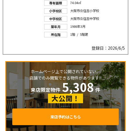
74.04㎡
専有面積
大阪市立住吉小学校
小学校区
大阪市立住吉中学校
中学校区
1986年3月
築年月
1階 / 5階建
所在階
登録日：2026/6/5
ホームページ上で公開されていない、
店舗でのみ閲覧できる物件があります!!
5,308
来店限定物件
件
大公開！
来店予約はこちら