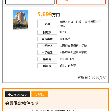
5,699
万円
大阪メトロ谷町線 天神橋筋六丁
交通
目駅
3LDK
間取り
104.36㎡
専有面積
大阪市立豊崎東小学校
小学校区
大阪市立新豊崎中学校
中学校区
1983年11月
築年月
4階 / 14階建
所在階
登録日：2026/6/7
中古マンション
会員限定
会員限定物件です