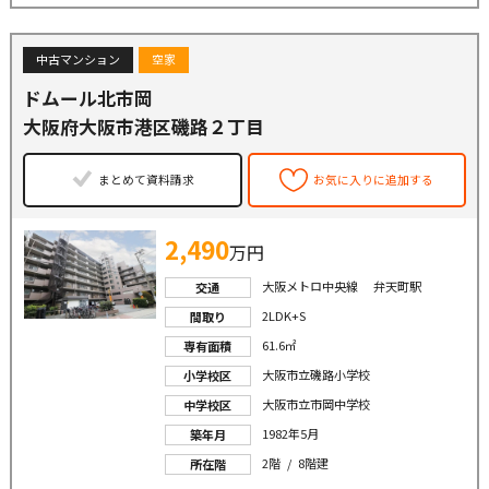
中古マンション
空家
ドムール北市岡
大阪府大阪市港区磯路２丁目
まとめて資料請求
お気に入りに追加する
2,490
万円
大阪メトロ中央線 弁天町駅
交通
2LDK+S
間取り
61.6㎡
専有面積
大阪市立磯路小学校
小学校区
大阪市立市岡中学校
中学校区
1982年5月
築年月
2階 / 8階建
所在階