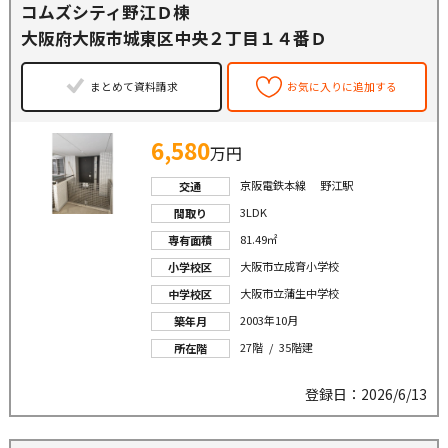
コムズシティ野江Ｄ棟
大阪府大阪市城東区中央２丁目１４番Ｄ
まとめて資料請求
お気に入りに追加する
6,580
万円
京阪電鉄本線 野江駅
交通
3LDK
間取り
81.49㎡
専有面積
大阪市立成育小学校
小学校区
大阪市立蒲生中学校
中学校区
2003年10月
築年月
27階 / 35階建
所在階
登録日：2026/6/13