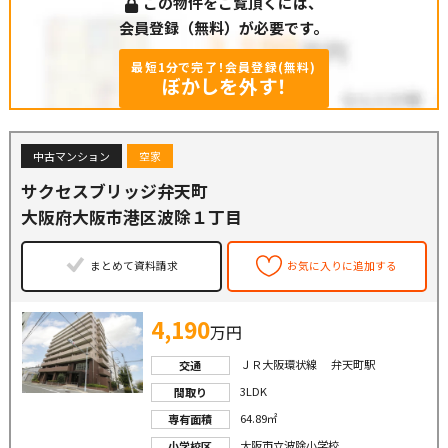
この物件をご覧頂くには、
会員登録（無料）が必要です。
最短1分で完了！会員登録(無料)
ぼかしを外す！
中古マンション
空家
サクセスブリッジ弁天町
大阪府大阪市港区波除１丁目
まとめて資料請求
お気に入りに追加する
4,190
万円
ＪＲ大阪環状線 弁天町駅
交通
3LDK
間取り
64.89㎡
専有面積
大阪市立波除小学校
小学校区