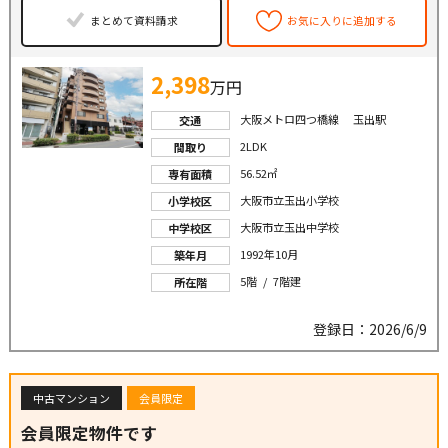
まとめて資料請求
お気に入りに追加する
2,398
万円
大阪メトロ四つ橋線 玉出駅
交通
2LDK
間取り
56.52㎡
専有面積
大阪市立玉出小学校
小学校区
大阪市立玉出中学校
中学校区
1992年10月
築年月
5階 / 7階建
所在階
登録日：2026/6/9
中古マンション
会員限定
会員限定物件です