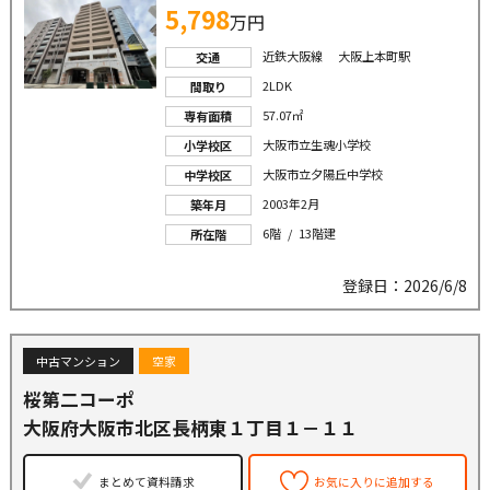
5,798
万円
近鉄大阪線 大阪上本町駅
交通
2LDK
間取り
57.07㎡
専有面積
大阪市立生魂小学校
小学校区
大阪市立夕陽丘中学校
中学校区
2003年2月
築年月
6階 / 13階建
所在階
登録日：2026/6/8
中古マンション
空家
桜第二コーポ
大阪府大阪市北区長柄東１丁目１－１１
まとめて資料請求
お気に入りに追加する