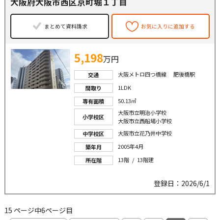
大阪府大阪市西区京町堀１丁目
まとめて資料請求
お気に入りに追加する
5,198
万円
大阪メトロ四つ橋線 肥後橋駅
交通
1LDK
間取り
50.13㎡
専有面積
大阪市立明治小学校
小学校区
大阪市立西船場小学校
大阪市立花乃井中学校
中学校区
2005年4月
築年月
13階 / 13階建
所在階
登録日：2026/6/1
15 ページ中6ページ目