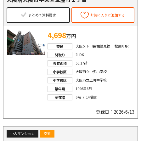
まとめて資料請求
お気に入りに追加する
4,698
万円
大阪メトロ長堀鶴見線 松屋町駅
交通
2LDK
間取り
56.17㎡
専有面積
大阪市立中央小学校
小学校区
大阪市立上町中学校
中学校区
1996年6月
築年月
6階 / 14階建
所在階
登録日：2026/6/13
中古マンション
空家