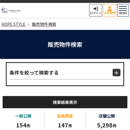
HOPE STYLE
ログイン
会員登録
MENU
HOPE STYLE
販売物件検索
販売物件検索
条件を絞って検索する
検索結果表示
一般公開
会員限定
店舗公開
154
147
5,298
件
件
件