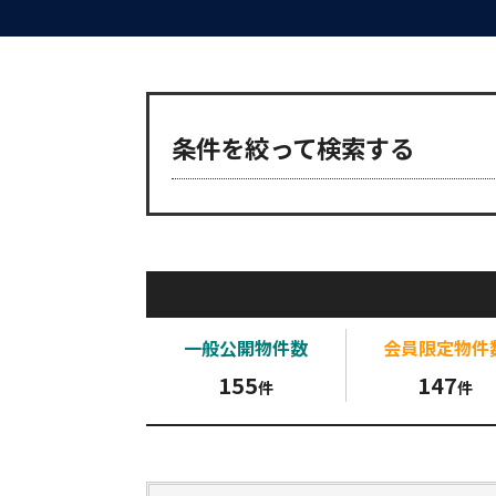
条件を絞って検索する
一般公開
物件数
会員限定
物件
155
147
件
件